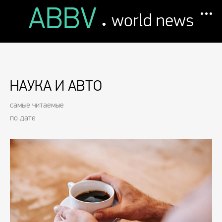
ABBV
.
world news
НАУКА И АВТО
самые читаемые
по дате