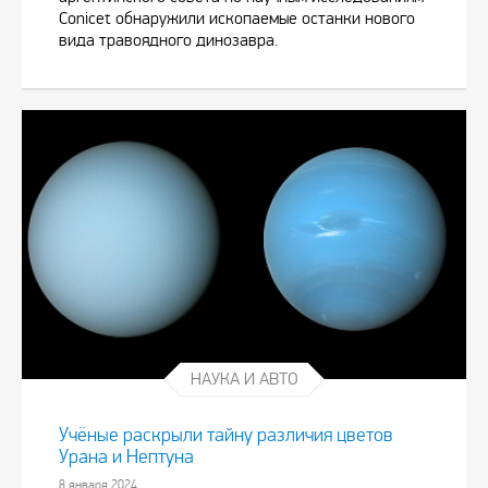
Conicet обнаружили ископаемые останки нового
вида травоядного динозавра.
НАУКА И АВТО
Учёные раскрыли тайну различия цветов
Урана и Нептуна
8 января 2024