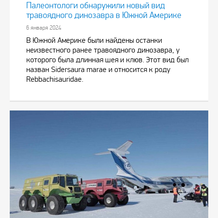
Палеонтологи обнаружили новый вид
травоядного динозавра в Южной Америке
6 января 2024
В Южной Америке были найдены останки
неизвестного ранее травоядного динозавра, у
которого была длинная шея и клюв. Этот вид был
назван Sidersaura marae и относится к роду
Rebbachisauridae.