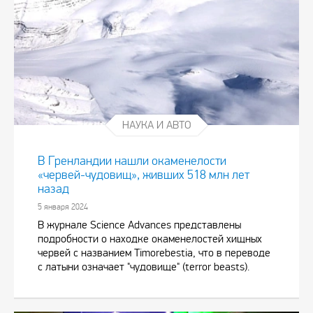
НАУКА И АВТО
В Гренландии нашли окаменелости
«червей-чудовищ», живших 518 млн лет
назад
5 января 2024
В журнале Science Advances представлены
подробности о находке окаменелостей хищных
червей с названием Timorebestia, что в переводе
с латыни означает "чудовище" (terror beasts).