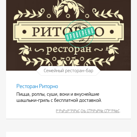
Семейный ресторан-бар
Ресторан Риторно
Пицца, роллы, суши, воки и вкуснейшие
шашлыки-гриль с бесплатной доставкой.
Р”РѕР±Р°РІРёС‚СЊ СЃРІРѕР№ СЃР°Р№С‚