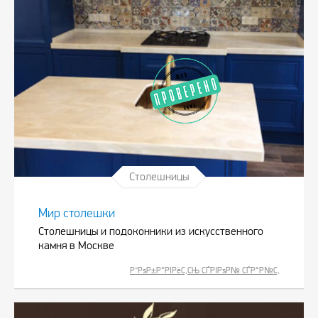
Столешницы
Мир столешки
Столешницы и подоконники из искусственного
камня в Москве
Р”РѕР±Р°РІРёС‚СЊ СЃРІРѕР№ СЃР°Р№С‚