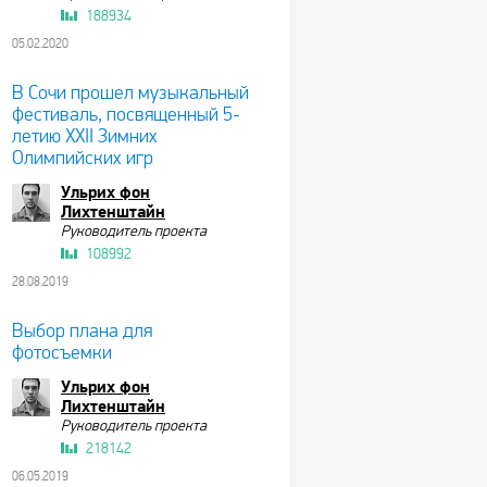
188934
05.02.2020
В Сочи прошел музыкальный
фестиваль, посвященный 5-
летию XXII Зимних
Олимпийских игр
Ульрих фон
Лихтенштайн
Руководитель проекта
108992
28.08.2019
Выбор плана для
фотосъемки
Ульрих фон
Лихтенштайн
Руководитель проекта
218142
06.05.2019