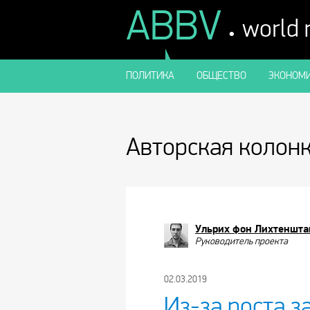
ABBV
.
world
ПОЛИТИКА
ОБЩЕСТВО
ЭКОНОМИ
Авторская колон
Ульрих фон Лихтеншта
Руководитель проекта
02.03.2019
Из-за роста 