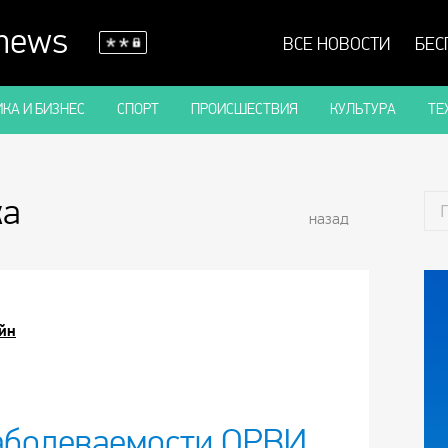
 news
ВСЕ НОВОСТИ
БЕС
КА И БИЗНЕС
СПОРТ
ПРОИСШЕСТВИЯ
КУЛЬТУРА
ТЕ
ка
назад
йн
заболеваемости ОРВИ