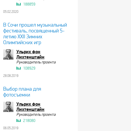
188859
05.02.2020
В Сочи прошел музыкальный
фестиваль, посвященный 5-
летию XXII Зимних
Олимпийских игр
Ульрих фон
Лихтенштайн
Руководитель проекта
108929
28.08.2019
Выбор плана для
фотосъемки
Ульрих фон
Лихтенштайн
Руководитель проекта
218080
06.05.2019