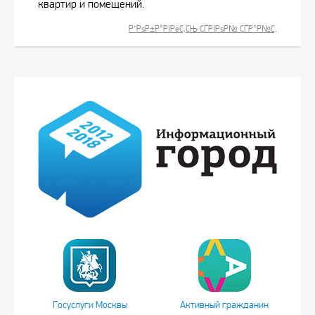
квартир и помещений.
Р”РѕР±Р°РІРёС‚СЊ СЃРІРѕР№ СЃР°Р№С‚
Госуслуги Москвы
Активный гражданин