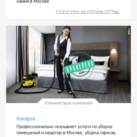
камня в Москве
Р”РѕР±Р°РІРёС‚СЊ СЃРІРѕР№ СЃР°Р№С‚
Клининговая компания
Клеарте
Профессионально оказывает услуги по уборке
помещений и квартир в Москве, уборка офисов,