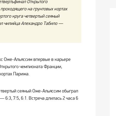
четвертьфинал Открытого
 проходящего на грунтовых кортах
ртого круга четвертый сеяный
л чилийца Алехандро Табило —
кс Оже-Альяссим впервые в карьере
Открытого чемпионата Франции,
кортах Парижа.
четвертый сеяный Оже-Альяссим обыграл
6:3, 7:5, 6:1. Встреча длилась 2 часа 6