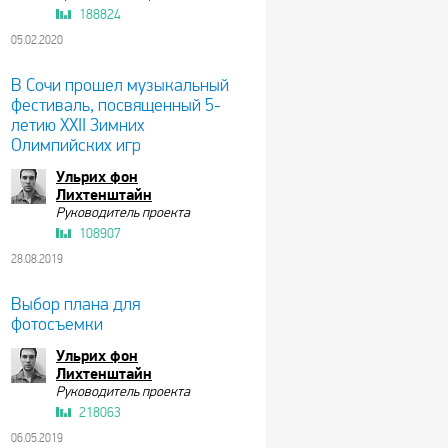
188824
05.02.2020
В Сочи прошел музыкальный
фестиваль, посвященный 5-
летию XXII Зимних
Олимпийских игр
Ульрих фон
Лихтенштайн
Руководитель проекта
108907
28.08.2019
Выбор плана для
фотосъемки
Ульрих фон
Лихтенштайн
Руководитель проекта
218063
06.05.2019