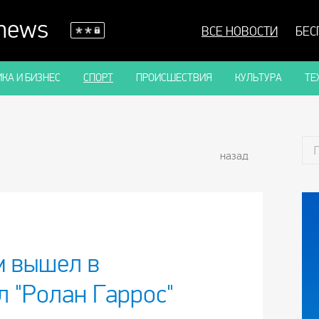
 news
ВСЕ НОВОСТИ
БЕС
КА И БИЗНЕС
СПОРТ
ПРОИСШЕСТВИЯ
КУЛЬТУРА
ТЕ
назад
 вышел в
л "Ролан Гаррос"