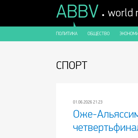
ABBV
.
world
ПОЛИТИКА
ОБЩЕСТВО
ЭКОНОМИ
СПОРТ
01.06.2026 21:23
Оже-Альяссим
четвертьфина