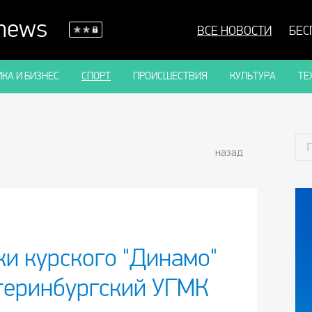
 news
ВСЕ НОВОСТИ
БЕС
КА И БИЗНЕС
СПОРТ
ПРОИСШЕСТВИЯ
КУЛЬТУРА
ТЕ
назад
ки курского "Динамо"
теринбургский УГМК