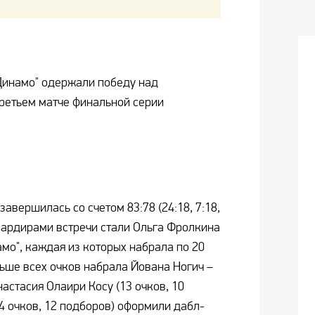
Динамо" одержали победу над
ретьем матче финальной серии
завершилась со счетом 83:78 (24:18, 7:18,
мбардирами встречи стали Ольга Фролкина
мо", каждая из которых набрала по 20
льше всех очков набрала Йована Ногич –
астасия Олаири Косу (13 очков, 10
4 очков, 12 подборов) оформили дабл-