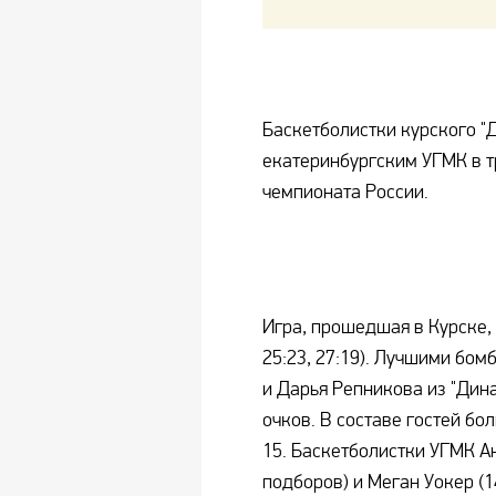
Баскетболистки курского "
екатеринбургским УГМК в т
чемпионата России.
Игра, прошедшая в Курске, 
25:23, 27:19). Лучшими бо
и Дарья Репникова из "Дина
очков. В составе гостей бо
15. Баскетболистки УГМК Ан
подборов) и Меган Уокер (1