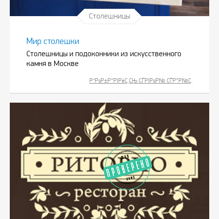
Столешницы
Мир столешки
Столешницы и подоконники из искусственного
камня в Москве
Р”РѕР±Р°РІРёС‚СЊ СЃРІРѕР№ СЃР°Р№С‚