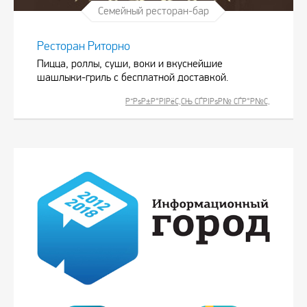
Семейный ресторан-бар
Ресторан Риторно
Пицца, роллы, суши, воки и вкуснейшие
шашлыки-гриль с бесплатной доставкой.
Р”РѕР±Р°РІРёС‚СЊ СЃРІРѕР№ СЃР°Р№С‚