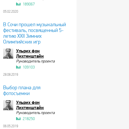
189067
05.02.2020
В Сочи прошел музыкальный
фестиваль, посвященный 5-
летию XXII Зимних
Олимпийских игр
Ульрих фон
Лихтенштайн
Руководитель проекта
109103
28.08.2019
Выбор плана для
фотосъемки
Ульрих фон
Лихтенштайн
Руководитель проекта
218250
06.05.2019