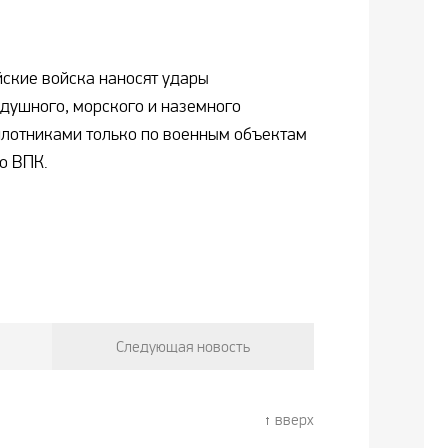
йские войска наносят удары
душного, морского и наземного
илотниками только по военным объектам
о ВПК.
Следующая новость
вверх