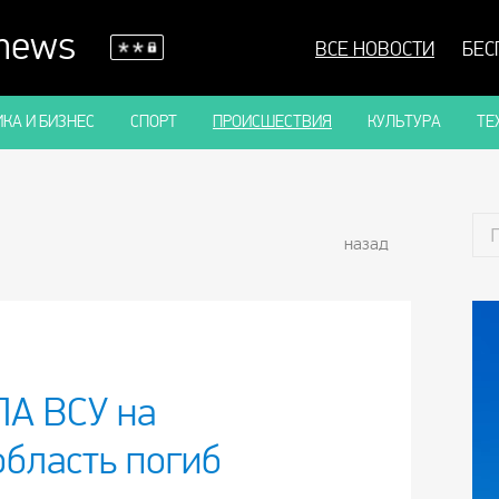
 news
ВСЕ НОВОСТИ
БЕС
КА И БИЗНЕС
СПОРТ
ПРОИСШЕСТВИЯ
КУЛЬТУРА
ТЕ
назад
ЛА ВСУ на
область погиб