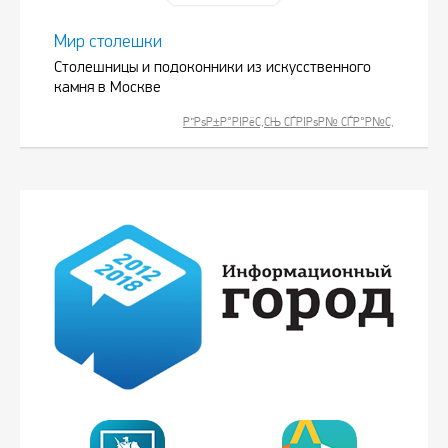
Мир столешки
Столешницы и подоконники из искусственного
камня в Москве
Р”РѕР±Р°РІРёС‚СЊ СЃРІРѕР№ СЃР°Р№С‚