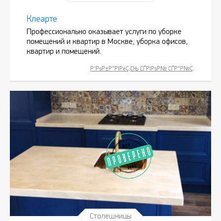
Клеарте
Профессионально оказывает услуги по уборке
помещений и квартир в Москве, уборка офисов,
квартир и помещений.
Р”РѕР±Р°РІРёС‚СЊ СЃРІРѕР№ СЃР°Р№С‚
Столешницы