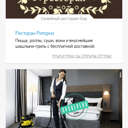
Семейный ресторан-бар
Ресторан Риторно
Пицца, роллы, суши, воки и вкуснейшие
шашлыки-гриль с бесплатной доставкой.
Р”РѕР±Р°РІРёС‚СЊ СЃРІРѕР№ СЃР°Р№С‚