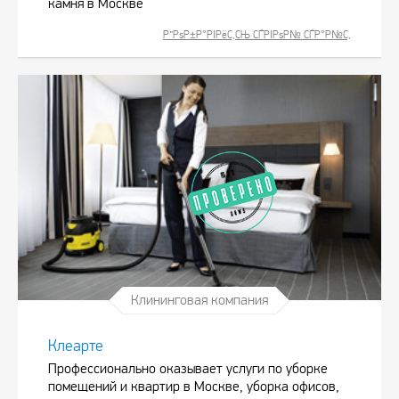
камня в Москве
Р”РѕР±Р°РІРёС‚СЊ СЃРІРѕР№ СЃР°Р№С‚
Клининговая компания
Клеарте
Профессионально оказывает услуги по уборке
помещений и квартир в Москве, уборка офисов,