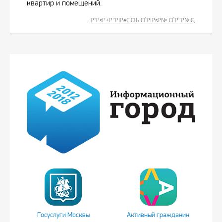
квартир и помещений.
Р”РѕР±Р°РІРёС‚СЊ СЃРІРѕР№ СЃР°Р№С‚
Госуслуги Москвы
Активный гражданин