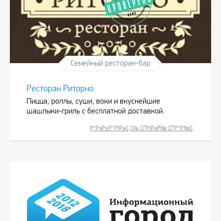
Семейный ресторан-бар
Ресторан Риторно
Пицца, роллы, суши, воки и вкуснейшие
шашлыки-гриль с бесплатной доставкой.
Р”РѕР±Р°РІРёС‚СЊ СЃРІРѕР№ СЃР°Р№С‚