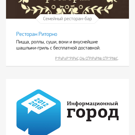
Семейный ресторан-бар
Ресторан Риторно
Пицца, роллы, суши, воки и вкуснейшие
шашлыки-гриль с бесплатной доставкой.
Р”РѕР±Р°РІРёС‚СЊ СЃРІРѕР№ СЃР°Р№С‚