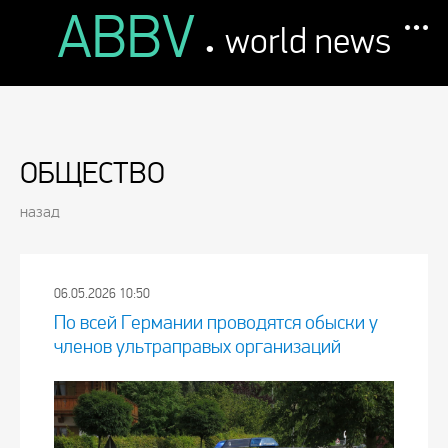
ABBV
.
world news
ОБЩЕСТВО
назад
06.05.2026 10:50
По всей Германии проводятся обыски у
членов ультраправых организаций