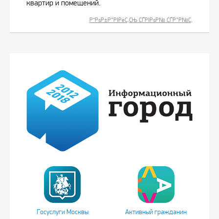
квартир и помещений.
Р”РѕР±Р°РІРёС‚СЊ СЃРІРѕР№ СЃР°Р№С‚
Госуслуги Москвы
Активный гражданин