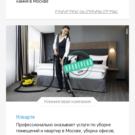
камня в Москве
Р”РѕР±Р°РІРёС‚СЊ СЃРІРѕР№ СЃР°Р№С‚
Клининговая компания
Клеарте
Профессионально оказывает услуги по уборке
помещений и квартир в Москве, уборка офисов,