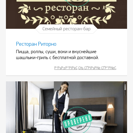
Семейный ресторан-бар
Ресторан Риторно
Пицца, роллы, суши, воки и вкуснейшие
шашлыки-гриль с бесплатной доставкой.
Р”РѕР±Р°РІРёС‚СЊ СЃРІРѕР№ СЃР°Р№С‚