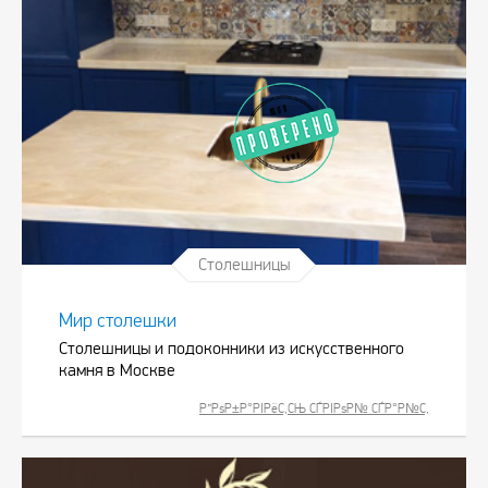
Столешницы
Мир столешки
Столешницы и подоконники из искусственного
камня в Москве
Р”РѕР±Р°РІРёС‚СЊ СЃРІРѕР№ СЃР°Р№С‚