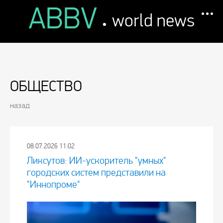
ABBV
.
world news
ОБЩЕСТВО
назад
08.07.2026 11:02
Ликсутов: ИИ-ускоритель "умных"
городских систем представили на
"Иннопроме"