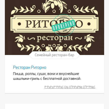
Семейный ресторан-бар
Ресторан Риторно
Пицца, роллы, суши, воки и вкуснейшие
шашлыки-гриль с бесплатной доставкой.
Р”РѕР±Р°РІРёС‚СЊ СЃРІРѕР№ СЃР°Р№С‚