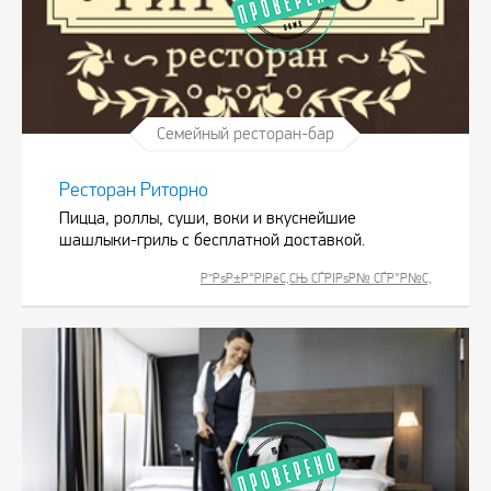
Семейный ресторан-бар
Ресторан Риторно
Пицца, роллы, суши, воки и вкуснейшие
шашлыки-гриль с бесплатной доставкой.
Р”РѕР±Р°РІРёС‚СЊ СЃРІРѕР№ СЃР°Р№С‚