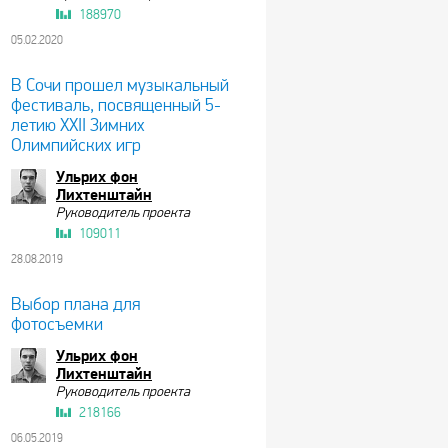
188970
05.02.2020
В Сочи прошел музыкальный
фестиваль, посвященный 5-
летию XXII Зимних
Олимпийских игр
Ульрих фон
Лихтенштайн
Руководитель проекта
109011
28.08.2019
Выбор плана для
фотосъемки
Ульрих фон
Лихтенштайн
Руководитель проекта
218166
06.05.2019