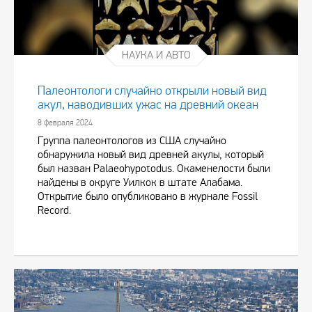
НАУКА И АВТО
Палеонтологи случайно открыли новый вид
акул, наводивших ужас на древний океан
8 февраля 2024
Группа палеонтологов из США случайно
обнаружила новый вид древней акулы, который
был назван Palaeohypotodus. Окаменелости были
найдены в округе Уилкок в штате Алабама.
Открытие было опубликовано в журнале Fossil
Record.