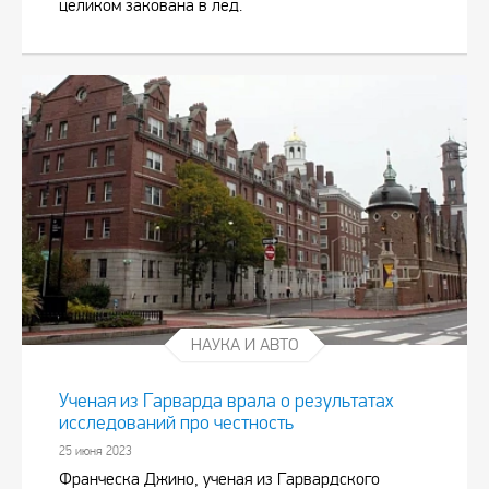
целиком закована в лед.
НАУКА И АВТО
Ученая из Гарварда врала о результатах
исследований про честность
25 июня 2023
Франческа Джино, ученая из Гарвардского