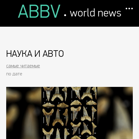
ABBV
.
world news
НАУКА И АВТО
самые читаемые
по дате