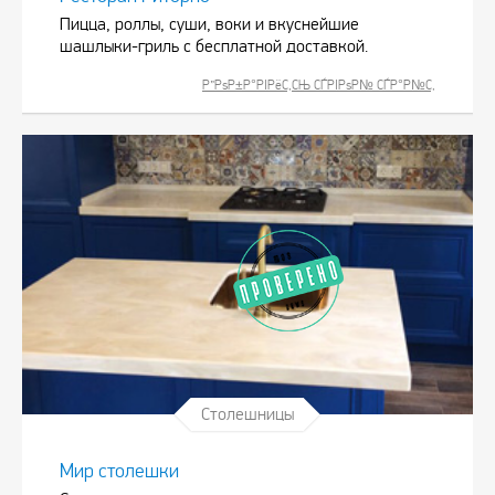
Пицца, роллы, суши, воки и вкуснейшие
шашлыки-гриль с бесплатной доставкой.
Р”РѕР±Р°РІРёС‚СЊ СЃРІРѕР№ СЃР°Р№С‚
Столешницы
Мир столешки