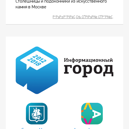
Столешницы и подоконники из искусственного
камня в Москве
Р”РѕР±Р°РІРёС‚СЊ СЃРІРѕР№ СЃР°Р№С‚