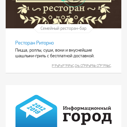
Семейный ресторан-бар
Ресторан Риторно
Пицца, роллы, суши, воки и вкуснейшие
шашлыки-гриль с бесплатной доставкой.
Р”РѕР±Р°РІРёС‚СЊ СЃРІРѕР№ СЃР°Р№С‚