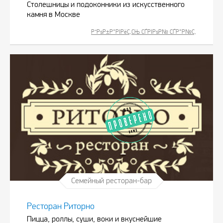
Столешницы и подоконники из искусственного
камня в Москве
Р”РѕР±Р°РІРёС‚СЊ СЃРІРѕР№ СЃР°Р№С‚
Семейный ресторан-бар
Ресторан Риторно
Пицца, роллы, суши, воки и вкуснейшие