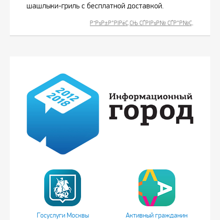
шашлыки-гриль с бесплатной доставкой.
Р”РѕР±Р°РІРёС‚СЊ СЃРІРѕР№ СЃР°Р№С‚
Госуслуги Москвы
Активный гражданин