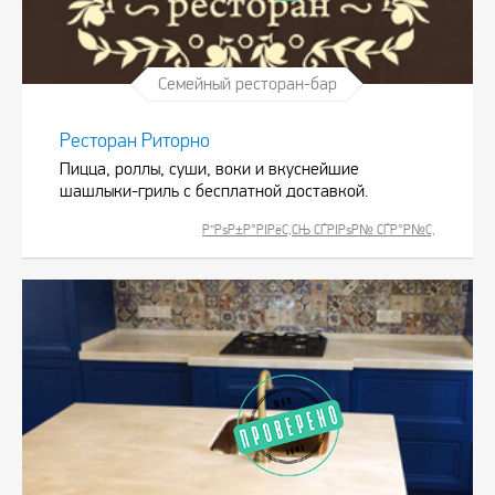
Семейный ресторан-бар
Ресторан Риторно
Пицца, роллы, суши, воки и вкуснейшие
шашлыки-гриль с бесплатной доставкой.
Р”РѕР±Р°РІРёС‚СЊ СЃРІРѕР№ СЃР°Р№С‚