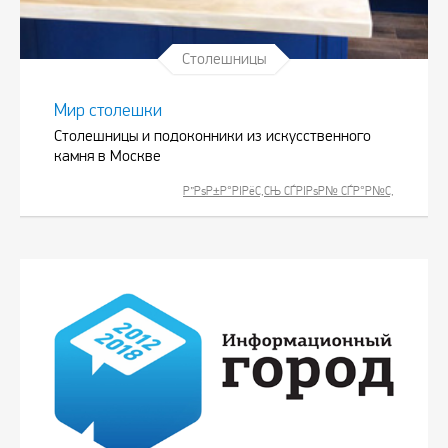
Столешницы
Мир столешки
Столешницы и подоконники из искусственного
камня в Москве
Р”РѕР±Р°РІРёС‚СЊ СЃРІРѕР№ СЃР°Р№С‚