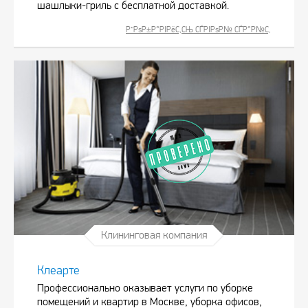
шашлыки-гриль с бесплатной доставкой.
Р”РѕР±Р°РІРёС‚СЊ СЃРІРѕР№ СЃР°Р№С‚
Клининговая компания
Клеарте
Профессионально оказывает услуги по уборке
помещений и квартир в Москве, уборка офисов,