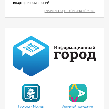
квартир и помещений.
Р”РѕР±Р°РІРёС‚СЊ СЃРІРѕР№ СЃР°Р№С‚
Госуслуги Москвы
Активный гражданин