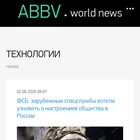
ABBV
.
world news
ТЕХНОЛОГИИ
назад
02.06.2026 08:07
ФСБ: зарубежные спецслужбы хотели
узнавать о настроениях общества в
России