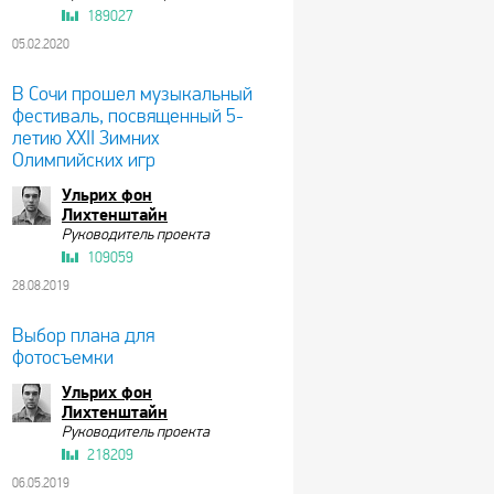
189027
05.02.2020
В Сочи прошел музыкальный
фестиваль, посвященный 5-
летию XXII Зимних
Олимпийских игр
Ульрих фон
Лихтенштайн
Руководитель проекта
109059
28.08.2019
Выбор плана для
фотосъемки
Ульрих фон
Лихтенштайн
Руководитель проекта
218209
06.05.2019