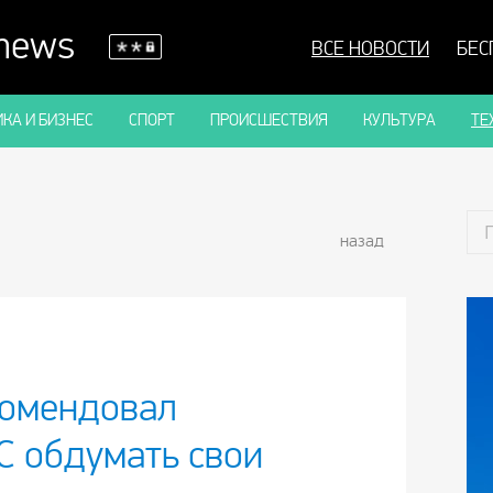
 news
ВСЕ НОВОСТИ
БЕС
КА И БИЗНЕС
СПОРТ
ПРОИСШЕСТВИЯ
КУЛЬТУРА
ТЕ
назад
комендовал
С обдумать свои