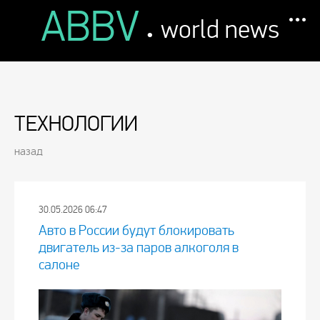
ABBV
.
world news
ТЕХНОЛОГИИ
назад
30.05.2026 06:47
Авто в России будут блокировать
двигатель из-за паров алкоголя в
салоне