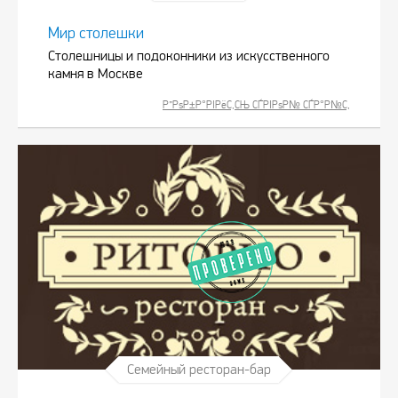
Мир столешки
Столешницы и подоконники из искусственного
камня в Москве
Р”РѕР±Р°РІРёС‚СЊ СЃРІРѕР№ СЃР°Р№С‚
Семейный ресторан-бар