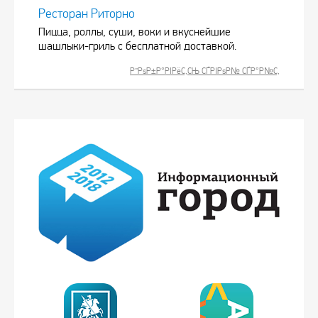
Ресторан Риторно
Пицца, роллы, суши, воки и вкуснейшие
шашлыки-гриль с бесплатной доставкой.
Р”РѕР±Р°РІРёС‚СЊ СЃРІРѕР№ СЃР°Р№С‚