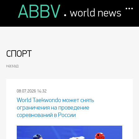
ABBV
.
world news
СПОРТ
назад
08.07.2026 14:32
World Taekwondo может снять
ограничения на проведение
соревнований в России