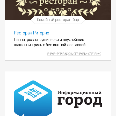
Семейный ресторан-бар
Ресторан Риторно
Пицца, роллы, суши, воки и вкуснейшие
шашлыки-гриль с бесплатной доставкой.
Р”РѕР±Р°РІРёС‚СЊ СЃРІРѕР№ СЃР°Р№С‚