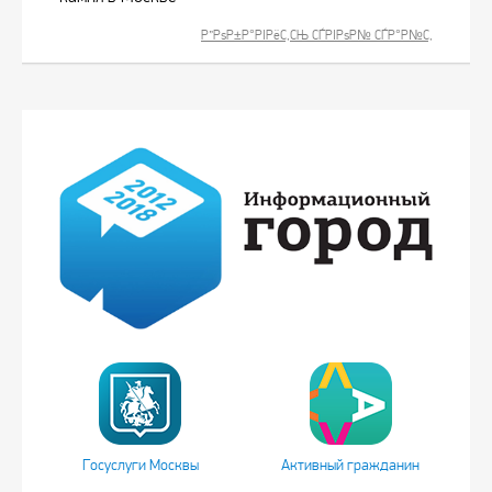
Р”РѕР±Р°РІРёС‚СЊ СЃРІРѕР№ СЃР°Р№С‚
Госуслуги Москвы
Активный гражданин