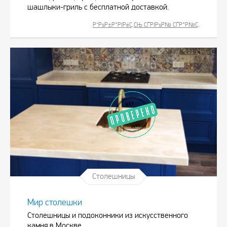
шашлыки-гриль с бесплатной доставкой.
Р”РѕР±Р°РІРёС‚СЊ СЃРІРѕР№ СЃР°Р№С‚
Столешницы
Мир столешки
Столешницы и подоконники из искусственного
камня в Москве