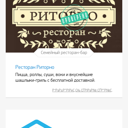
Семейный ресторан-бар
Ресторан Риторно
Пицца, роллы, суши, воки и вкуснейшие
шашлыки-гриль с бесплатной доставкой.
Р”РѕР±Р°РІРёС‚СЊ СЃРІРѕР№ СЃР°Р№С‚