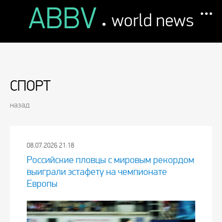
ABBV
.
world news
СПОРТ
назад
08.07.2026 21:18
Российские пловцы с мировым рекордом
выиграли эстафету на чемпионате
Европы