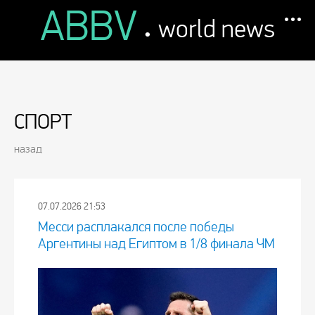
ABBV
.
world news
СПОРТ
назад
07.07.2026 21:53
Месси расплакался после победы
Аргентины над Египтом в 1/8 финала ЧМ