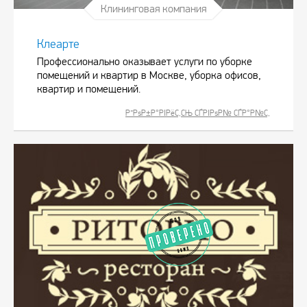
Клининговая компания
Клеарте
Профессионально оказывает услуги по уборке
помещений и квартир в Москве, уборка офисов,
квартир и помещений.
Р”РѕР±Р°РІРёС‚СЊ СЃРІРѕР№ СЃР°Р№С‚