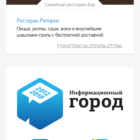
Семейный ресторан-бар
Ресторан Риторно
Пицца, роллы, суши, воки и вкуснейшие
шашлыки-гриль с бесплатной доставкой.
Р”РѕР±Р°РІРёС‚СЊ СЃРІРѕР№ СЃР°Р№С‚