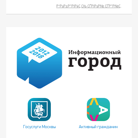
Р”РѕР±Р°РІРёС‚СЊ СЃРІРѕР№ СЃР°Р№С‚
Госуслуги Москвы
Активный гражданин