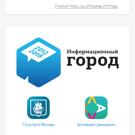
Р”РѕР±Р°РІРёС‚СЊ СЃРІРѕР№ СЃР°Р№С‚
Госуслуги Москвы
Активный гражданин