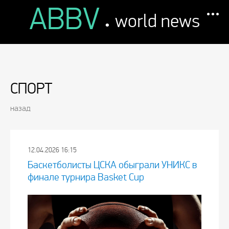
ABBV
.
world news
СПОРТ
назад
12.04.2026 16:15
Баскетболисты ЦСКА обыграли УНИКС в
финале турнира Basket Cup