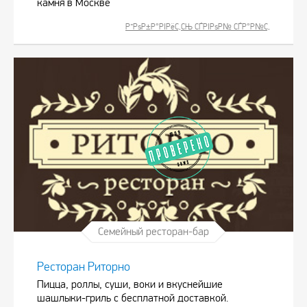
камня в Москве
Р”РѕР±Р°РІРёС‚СЊ СЃРІРѕР№ СЃР°Р№С‚
Семейный ресторан-бар
Ресторан Риторно
Пицца, роллы, суши, воки и вкуснейшие
шашлыки-гриль с бесплатной доставкой.