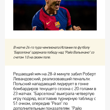
В матче 24-го тура чемпионата Испании по футболу
"Барселона" одержала победу над "Райо Вальекано" со
счетом 1:0 на своем поле.
Решающий мяч на 28-й минуте забил Роберт
Левандовский, реализовавший пенальти.
Польский нападающий лидирует в гонке
бомбардиров текущего сезона с 20 голами в
23 матчах. "Барселона" выиграла четвертую
игру подряд, возглавив турнирную таблицу с
51 очком, опередив "Реал" по
дополнительным показателям. "Райо