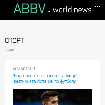
ABBV
.
world news
СПОРТ
назад
18.02.2025 01:18
"Барселона" возглавила таблицу
чемпионата Испании по футболу