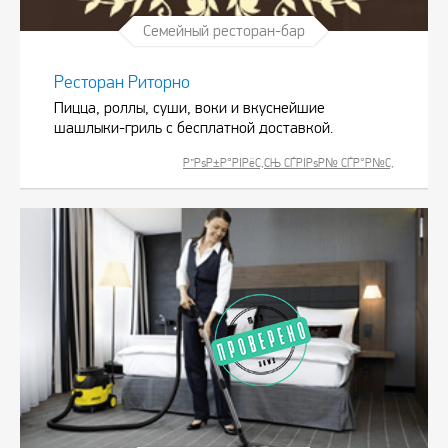
Семейный ресторан-бар
Ресторан Риторно
Пицца, роллы, суши, воки и вкуснейшие
шашлыки-гриль с бесплатной доставкой.
Р”РѕР±Р°РІРёС‚СЊ СЃРІРѕР№ СЃР°Р№С‚