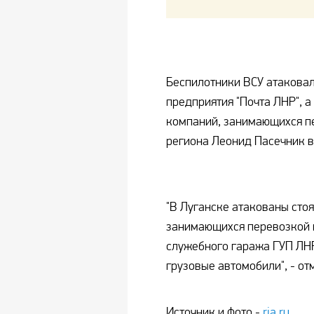
Беспилотники ВСУ атаковал
предприятия "Почта ЛНР", 
компаний, занимающихся п
региона Леонид Пасечник в
"В Луганске атакованы сто
занимающихся перевозкой п
служебного гаража ГУП ЛН
грузовые автомобили", - от
Источник и фото -
ria.ru