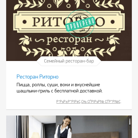
Семейный ресторан-бар
Ресторан Риторно
Пицца, роллы, суши, воки и вкуснейшие
шашлыки-гриль с бесплатной доставкой.
Р”РѕР±Р°РІРёС‚СЊ СЃРІРѕР№ СЃР°Р№С‚