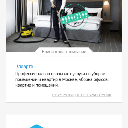
Клининговая компания
Клеарте
Профессионально оказывает услуги по уборке
помещений и квартир в Москве, уборка офисов,
квартир и помещений.
Р”РѕР±Р°РІРёС‚СЊ СЃРІРѕР№ СЃР°Р№С‚