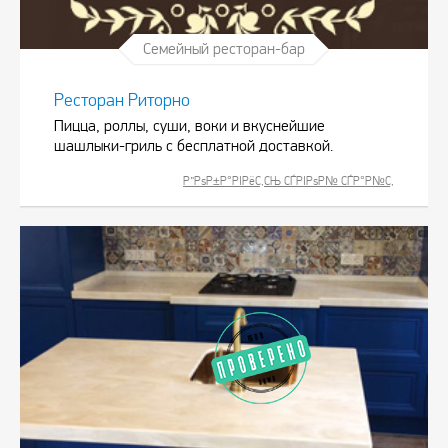
Семейный ресторан-бар
Ресторан Риторно
Пицца, роллы, суши, воки и вкуснейшие
шашлыки-гриль с бесплатной доставкой.
Р”РѕР±Р°РІРёС‚СЊ СЃРІРѕР№ СЃР°Р№С‚