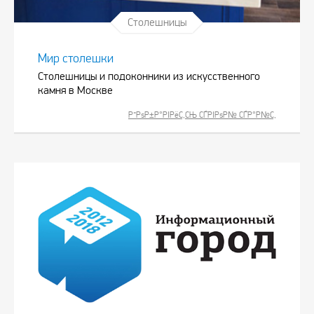
Столешницы
Мир столешки
Столешницы и подоконники из искусственного
камня в Москве
Р”РѕР±Р°РІРёС‚СЊ СЃРІРѕР№ СЃР°Р№С‚