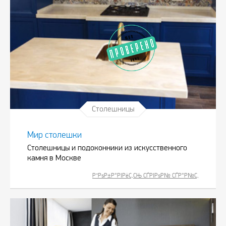
Столешницы
Мир столешки
Столешницы и подоконники из искусственного
камня в Москве
Р”РѕР±Р°РІРёС‚СЊ СЃРІРѕР№ СЃР°Р№С‚