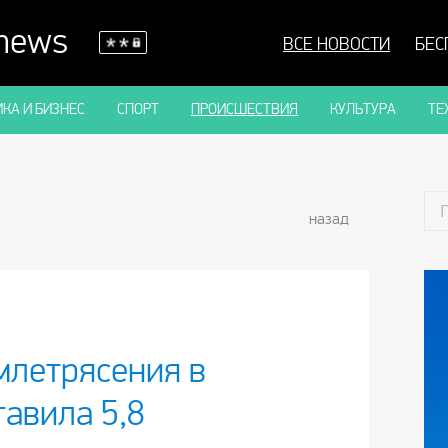
 news
ВСЕ НОВОСТИ
БЕС
КА И БИЗНЕС
СПОРТ
ПРОИСШЕСТВИЯ
КУЛЬТУРА
ТЕ
назад
млетрясения в
авила 5,8