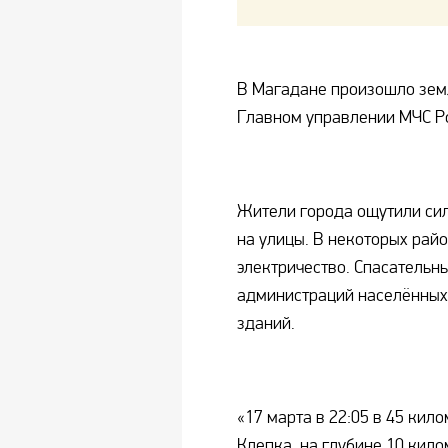
В Магадане произошло земл
Главном управлении МЧС Ро
Жители города ощутили си
на улицы. В некоторых рай
электричество. Спасательн
администраций населённых 
зданий.
«17 марта в 22:05 в 45 кил
Клепка, на глубине 10 кил