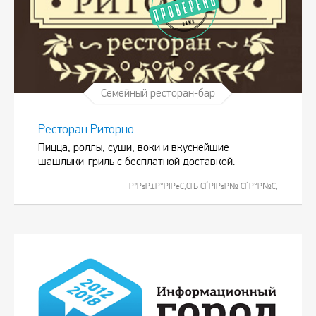
Семейный ресторан-бар
Ресторан Риторно
Пицца, роллы, суши, воки и вкуснейшие
шашлыки-гриль с бесплатной доставкой.
Р”РѕР±Р°РІРёС‚СЊ СЃРІРѕР№ СЃР°Р№С‚