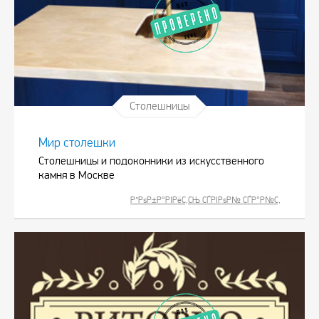
Столешницы
Мир столешки
Столешницы и подоконники из искусственного
камня в Москве
Р”РѕР±Р°РІРёС‚СЊ СЃРІРѕР№ СЃР°Р№С‚