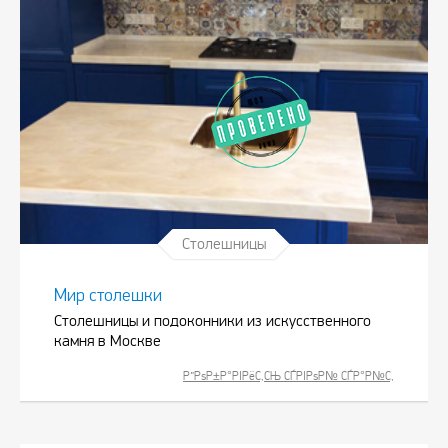
Столешницы
Мир столешки
Столешницы и подоконники из искусственного
камня в Москве
Р”РѕР±Р°РІРёС‚СЊ СЃРІРѕР№ СЃР°Р№С‚