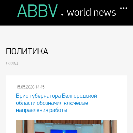
ABBV
.
world news
ПОЛИТИКА
назад
15.05.2026 14:45
Врио губернатора Белгородской
области обозначил ключевые
направления работы