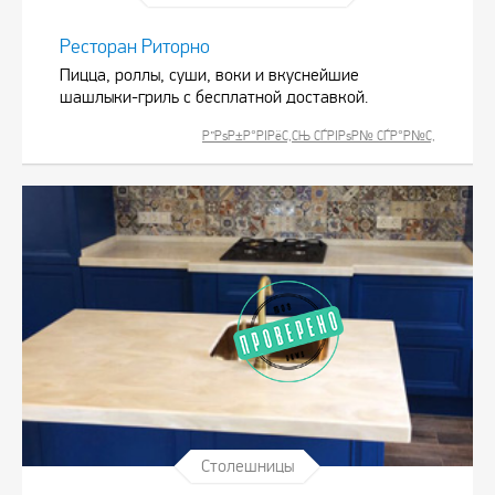
Ресторан Риторно
Пицца, роллы, суши, воки и вкуснейшие
шашлыки-гриль с бесплатной доставкой.
Р”РѕР±Р°РІРёС‚СЊ СЃРІРѕР№ СЃР°Р№С‚
Столешницы