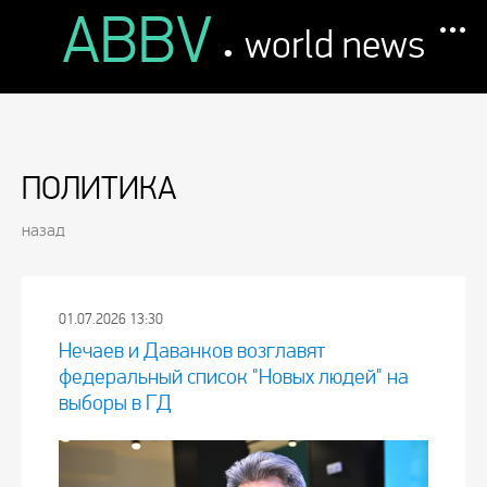
ABBV
.
world news
ПОЛИТИКА
назад
01.07.2026 13:30
Нечаев и Даванков возглавят
федеральный список "Новых людей" на
выборы в ГД