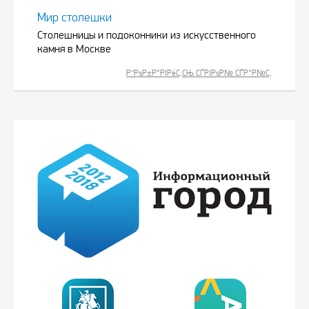
Мир столешки
Столешницы и подоконники из искусственного
камня в Москве
Р”РѕР±Р°РІРёС‚СЊ СЃРІРѕР№ СЃР°Р№С‚