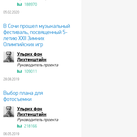
188970
05.02.2020
В Сочи прошел музыкальный
фестиваль, посвященный 5-
летию XXII Зимних
Олимпийских игр
Ульрих фон
Лихтенштайн
Руководитель проекта
109011
28.08.2019
Выбор плана для
фотосъемки
Ульрих фон
Лихтенштайн
Руководитель проекта
218166
06.05.2019