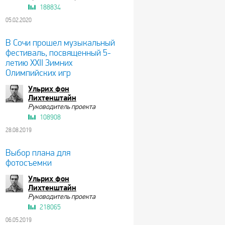
188834
05.02.2020
В Сочи прошел музыкальный
фестиваль, посвященный 5-
летию XXII Зимних
Олимпийских игр
Ульрих фон
Лихтенштайн
Руководитель проекта
108908
28.08.2019
Выбор плана для
фотосъемки
Ульрих фон
Лихтенштайн
Руководитель проекта
218065
06.05.2019