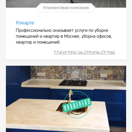
Клининговая компания
Клеарте
Профессионально оказывает услуги по уборке
помещений и квартир в Москве, уборка офисов,
квартир и помещений.
Р”РѕР±Р°РІРёС‚СЊ СЃРІРѕР№ СЃР°Р№С‚