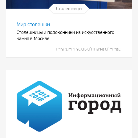
Столешницы
Мир столешки
Столешницы и подоконники из искусственного
камня в Москве
Р”РѕР±Р°РІРёС‚СЊ СЃРІРѕР№ СЃР°Р№С‚