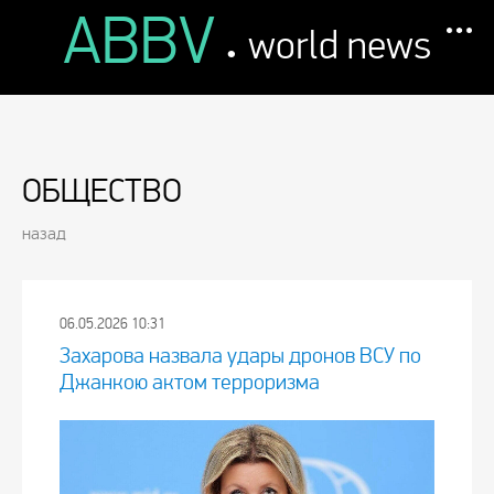
ABBV
.
world news
ОБЩЕСТВО
назад
06.05.2026 10:31
Захарова назвала удары дронов ВСУ по
Джанкою актом терроризма