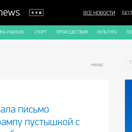
 news
ВСЕ НОВОСТИ
БЕС
КА И БИЗНЕС
СПОРТ
ПРОИСШЕСТВИЯ
КУЛЬТУРА
ТЕ
назад
вала письмо
рампу пустышкой с