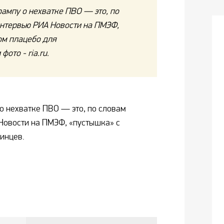
ампу о нехватке ПВО — это, по
интервью РИА Новости на ПМЭФ,
ом плацебо для
ото - ria.ru.
о нехватке ПВО — это, по словам
Новости на ПМЭФ, «пустышка» с
инцев.