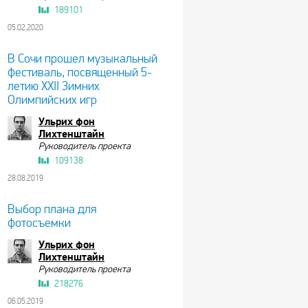
189101
05.02.2020
В Сочи прошел музыкальный
фестиваль, посвященный 5-
летию XXII Зимних
Олимпийских игр
Ульрих фон
Лихтенштайн
Руководитель проекта
109138
28.08.2019
Выбор плана для
фотосъемки
Ульрих фон
Лихтенштайн
Руководитель проекта
218276
06.05.2019