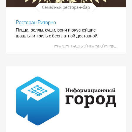
Семейный ресторан-бар
Ресторан Риторно
Пицца, роллы, суши, воки и вкуснейшие
шашлыки-гриль с бесплатной доставкой.
Р”РѕР±Р°РІРёС‚СЊ СЃРІРѕР№ СЃР°Р№С‚