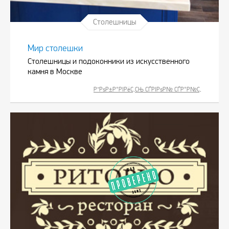
Столешницы
Мир столешки
Столешницы и подоконники из искусственного
камня в Москве
Р”РѕР±Р°РІРёС‚СЊ СЃРІРѕР№ СЃР°Р№С‚